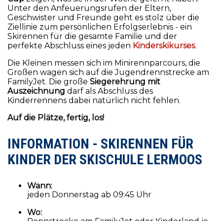
Hauptbüro Kirchplatz 3 in A-6631 Lermoos Dezember -
Unter den Anfeuerungsrufen der Eltern,
März
Geschwister und Freunde geht es stolz über die
Montag – Freitag 08:30 - 10:30
Ziellinie zum persönlichen Erfolgserlebnis - ein
Skirennen für die gesamte Familie und der
Samstag & Sonntag 08:30-11:30|15:30-17:30
perfekte Abschluss eines jeden
Kinderskikurses
.
Wir freuen uns auf eine coole Zeit mit Dir!
Die Kleinen messen sich im Minirennparcours, die
Stay tuned on
Facebook
und
Instagram
!
Großen wagen sich auf die Jugendrennstrecke am
FamilyJet. Die große
Siegerehrung mit
Auf Wintersehen
Auszeichnung
darf als Abschluss des
Ihr Team Skischule Lermoos und BOBO der Pinguin
Kinderrennens dabei natürlich nicht fehlen.
mail@skischule-lermoos.tirol
Auf die Plätze, fertig, los!
+43 5673 2840
Mehr Erfahren
INFORMATION - SKIRENNEN FÜR
KINDER DER SKISCHULE LERMOOS
Wann:
jeden Donnerstag ab 09:45 Uhr
Wo: