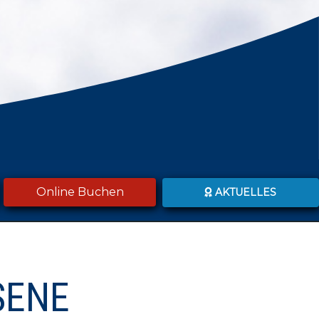
Online Buchen
AKTUELLES
schließen
VIELEN DANK FÜR DEN WINTER
2025/26 MIT DIR!
Wir bedanken uns für einen schönen
SENE
Saison 2025/26!