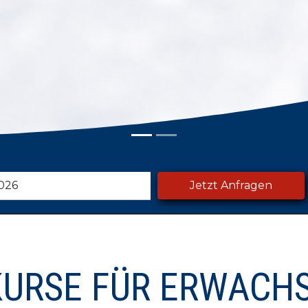
Jetzt Anfragen
August
2026
Mi
Do
Fr
Sa
So
29
30
31
1
2
5
6
7
8
9
KURSE FÜR ERWACH
12
13
14
15
16