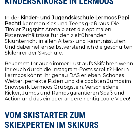
KINDERSKIKURSE IN LERMOOS
Hauptbüro Kirchplatz 3 in A-6631 Lermoos Dezember -
März
Montag – Freitag 08:30 - 10:30
In der
Kinder- und Jugendskischule Lermoos Pepi
Pechtl
kommen Kids und Teens groß raus. Die
Samstag & Sonntag 08:30-11:30|15:30-17:30
Tiroler Zugspitz Arena bietet die optimalen
Pistenverhältnisse für den zielführenden
Wir freuen uns auf eine coole Zeit mit Dir!
Skiunterricht in allen Alters- und Kenntnisstufen.
Stay tuned on
Facebook
und
Instagram
!
Und dabei helfen selbstverständlich die geschulten
Auf Wintersehen
Skilehrer der Skischule.
Ihr Team Skischule Lermoos und BOBO der Pinguin
Bekommt Ihr auch immer Lust aufs Skifahren wenn
mail@skischule-lermoos.tirol
Ihr euch durch die Instagram-Posts scrollt? Hier in
Lermoos könnt Ihr genau DAS erleben! Schönes
+43 5673 2840
Wetter, perfekte Pisten und die coolsten Jumps im
Mehr Erfahren
Snowpark Lermoos Grubigstein. Verschiedene
Kicker, Jumps und Ramps garantieren Spaß und
Action und das ein oder andere richtig coole Video!
VOM SKISTARTER ZUM
SKIEXPERTEN IM SKIKURS