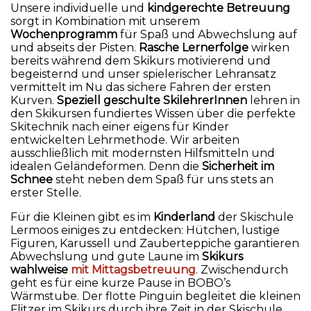
Unsere individuelle und
kindgerechte Betreuung
sorgt in Kombination mit unserem
Wochenprogramm
für Spaß und Abwechslung auf
und abseits der Pisten.
Rasche Lernerfolge
wirken
bereits während dem Skikurs motivierend und
begeisternd und unser spielerischer Lehransatz
vermittelt im Nu das sichere Fahren der ersten
Kurven.
Speziell geschulte SkilehrerInnen
lehren in
den Skikursen fundiertes Wissen über die perfekte
Skitechnik nach einer eigens für Kinder
entwickelten Lehrmethode. Wir arbeiten
ausschließlich mit modernsten Hilfsmitteln und
idealen Geländeformen. Denn die
Sicherheit im
Schnee
steht neben dem Spaß für uns stets an
erster Stelle.
Für die Kleinen gibt es im
Kinderland
der Skischule
Lermoos einiges zu entdecken: Hütchen, lustige
Figuren, Karussell und Zauberteppiche garantieren
Abwechslung und gute Laune im
Skikurs
wahlweise
mit Mittagsbetreuung
. Zwischendurch
geht es für eine kurze Pause in BOBO’s
Wärmstube. Der flotte Pinguin begleitet die kleinen
Flitzer im Skikurs durch ihre Zeit in der Skischule