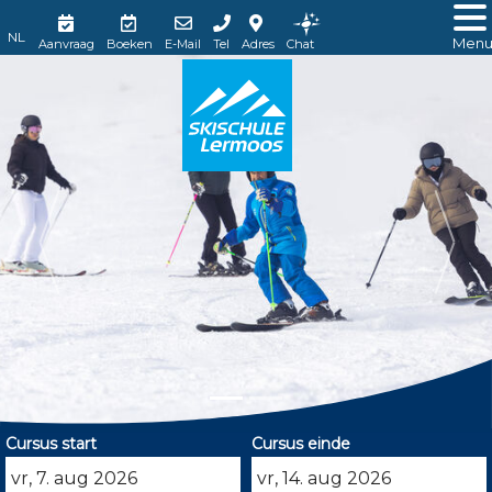
Men
Aanvraag
Boeken
E-Mail
Tel
Adres
Chat
Cursus start
Cursus einde