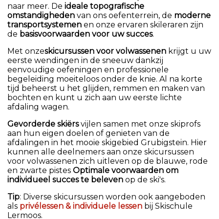
naar meer. De
ideale topografische
mail@skischule-lermoos.tirol
omstandigheden
van ons oefenterrein, de
moderne
+43 5673 2840
transportsystemen
en onze ervaren skileraren zijn
de
basisvoorwaarden voor uw succes
.
meer informatie
Met onze
skicursussen voor volwassenen
krijgt u uw
eerste wendingen in de sneeuw dankzij
eenvoudige oefeningen en professionele
begeleiding moeiteloos onder de knie. Al na korte
tijd beheerst u het glijden, remmen en maken van
bochten en kunt u zich aan uw eerste lichte
afdaling wagen.
Gevorderde skiërs
vijlen samen met onze skiprofs
aan hun eigen doelen of genieten van de
afdalingen in het mooie skigebied Grubigstein. Hier
kunnen alle deelnemers aan onze skicursussen
voor volwassenen zich uitleven op de blauwe, rode
en zwarte pistes
Optimale voorwaarden om
individueel succes te beleven
op de ski's.
Tip
: Diverse skicursussen worden ook aangeboden
als
privélessen & individuele lessen
bij Skischule
Lermoos.