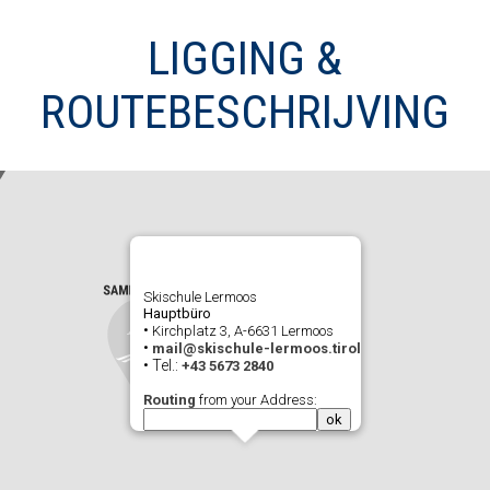
LIGGING &
ROUTEBESCHRIJVING
Skischule Lermoos
Hauptbüro
•
Kirchplatz 3, A-6631 Lermoos
•
mail@skischule-lermoos.tirol
• Tel.:
+43 5673 2840
Routing
from your Address: