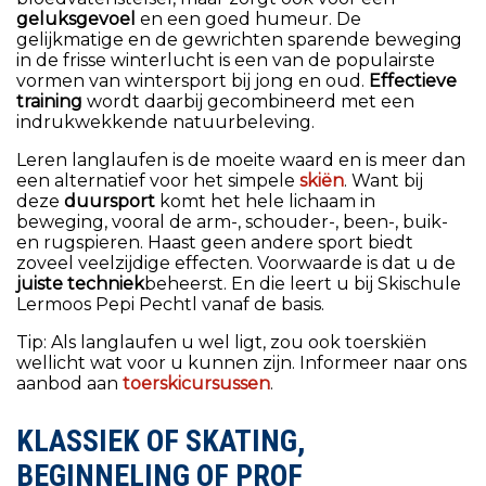
geluksgevoel
en een goed humeur. De
mail@skischule-lermoos.tirol
gelijkmatige en de gewrichten sparende beweging
+43 5673 2840
in de frisse winterlucht is een van de populairste
vormen van wintersport bij jong en oud.
Effectieve
meer informatie
training
wordt daarbij gecombineerd met een
indrukwekkende natuurbeleving.
Leren langlaufen is de moeite waard en is meer dan
een alternatief voor het simpele
skiën
. Want bij
deze
duursport
komt het hele lichaam in
beweging, vooral de arm-, schouder-, been-, buik-
en rugspieren. Haast geen andere sport biedt
zoveel veelzijdige effecten. Voorwaarde is dat u de
juiste techniek
beheerst. En die leert u bij Skischule
Lermoos Pepi Pechtl vanaf de basis.
Tip: Als langlaufen u wel ligt, zou ook toerskiën
wellicht wat voor u kunnen zijn. Informeer naar ons
aanbod aan
toerskicursussen
.
KLASSIEK OF SKATING,
BEGINNELING OF PROF