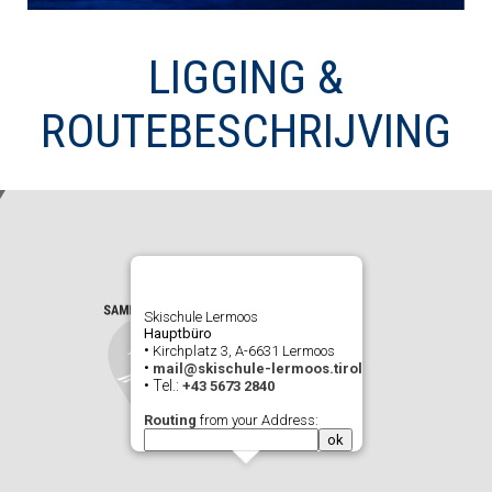
LIGGING &
ROUTEBESCHRIJVING
Skischule Lermoos
Hauptbüro
•
Kirchplatz 3, A-6631 Lermoos
•
mail@skischule-lermoos.tirol
• Tel.:
+43 5673 2840
Routing
from your Address: