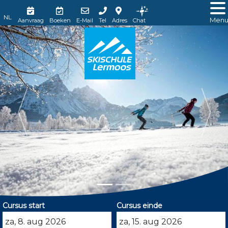
Men
Aanvraag
Boeken
E-Mail
Tel
Adres
Chat
Cursus start
Cursus einde