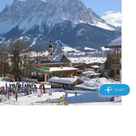
g - Vrijdag 08:00 - 12:00 | 14:00 - 18:00
antoor Kirchplatz 3 6631 Lermoos ab 16.03.26
g - Vrijdag 08:30 - 10:30
ag & Zondag 08:30.11:30|15:30-17:30
ken uit naar een winter met jou! Tot ziens in de
w.
tuned
Facebook
and
Instagram
.
am Skischool Lermoos met BOBO, de pinguïn.
CHAT
kischule-lermoos.tirol
673 2840
 de verzamelplaats van Skischule Lermoos Pepi Pechtl
meer informatie