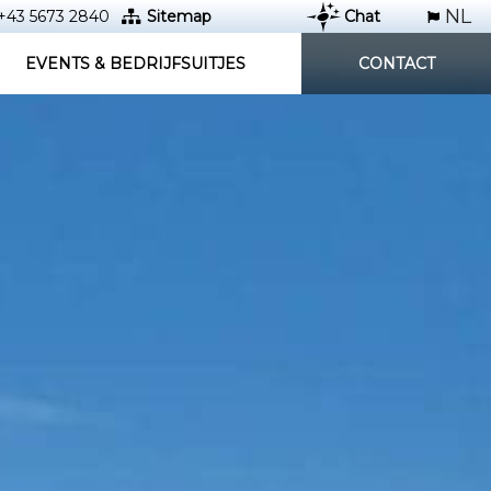
+43 5673 2840
Sitemap
Chat
EVENTS & BEDRIJFSUITJES
CONTACT