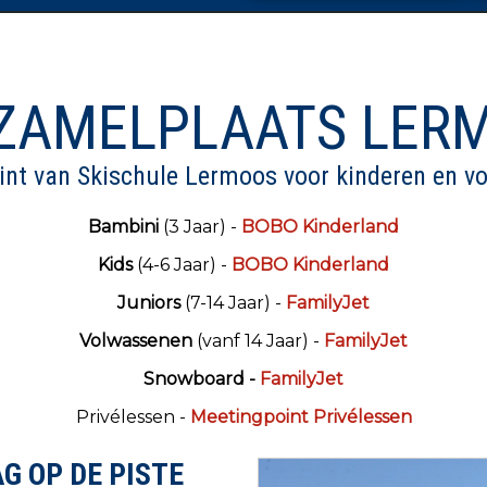
GEW
wo
do
vr
za
zo
29
30
31
1
2
Harteli
5
6
7
8
9
ZAMELPLAATS LER
Na de w
12
13
14
15
16
we bere
19
20
21
22
23
int van Skischule Lermoos voor kinderen en v
Boeking
26
27
28
29
30
5673 2
Bambini
(3 Jaar) -
BOBO Kinderland
2
3
4
5
6
Kids
(4-6 Jaar) -
BOBO Kinderland
Groeps-
Alpines
aag
verwijderen
Juniors
(7-14 Jaar) -
FamilyJet
NIEUW 
Volwassenen
(vanf 14 Jaar) -
FamilyJet
Boek v
Lagere 
Snowboard -
FamilyJet
Privélessen -
Meetingpoint Privélessen
Verkoo
winter
G OP DE PISTE
Unter