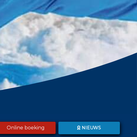
Online boeking
NIEUWS
dichtbij
TELIJK DANK VOOR EEN