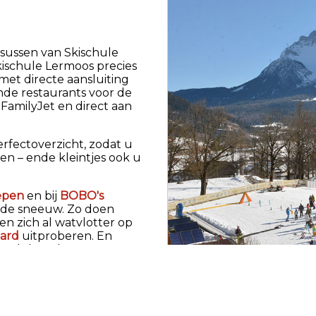
Maanda
hoofdk
sussen van Skischule
ischule Lermoos precies
Maanda
met directe aansluiting
Zaterd
nde restaurants voor de
a FamilyJet en direct aan
We kij
sneeu
rfectoverzicht, zodat u
Stay 
zen – ende kleintjes ook u
Uw te
oepen
en bij
BOBO's
n de sneeuw. Zo doen
 zich al watvlotter op
ard
uitproberen. En
mail@s
amelplaats hun
+43 5
Dagelijks elkaar ontmoeten op