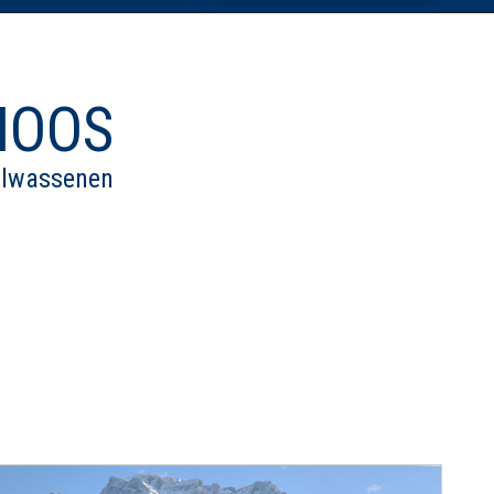
ELDIGE WINTER 2025/26!
jk dank voor een geweldig seizoen 2025/26 met jou.
MOOS
inter is voor de winter
iden ons al voor op het seizoen 2026/27.
olwassenen
 via ons kantoor mail@skischule-lermoos.tirol of +43
840
 en privécursussen voor volwassenen en kinderen
kiën, snowboarden, langlaufen voor alle niveaus
vanaf winter 2025/26 - DYNAMISCHE PRIJZEN -
roeg en bespaar geld!
prijzen voor vroegboekers/Optimale planning
pkantoor met souvenirs is open zomer en
.
dorf 20 6631 Lermoos