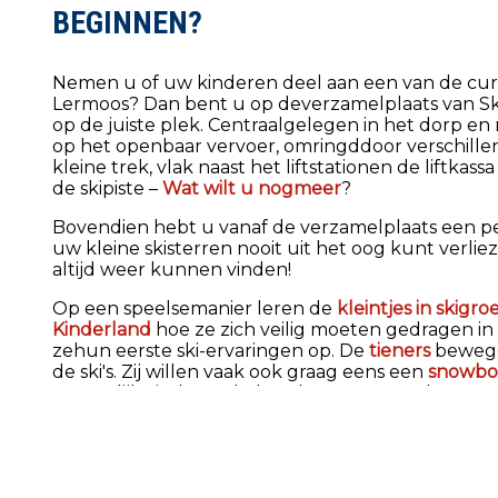
BEGINNEN?
Nemen u of uw kinderen deel aan een van de cur
Lermoos? Dan bent u op deverzamelplaats van Sk
op de juiste plek. Centraalgelegen in het dorp en 
op het openbaar vervoer, omringddoor verschille
kleine trek, vlak naast het liftstationen de liftkass
de skipiste –
Wat wilt u nogmeer
?
Bovendien hebt u vanaf de verzamelplaats een pe
uw kleine skisterren nooit uit het oog kunt verlie
altijd weer kunnen vinden!
Op een speelsemanier leren de
kleintjes in skigr
Kinderland
hoe ze zich veilig moeten gedragen i
zehun eerste ski-ervaringen op. De
tieners
bewegen
de ski's. Zij willen vaak ook graag eens een
snowbo
natuurlijk vinden ook de volwassenen opde verz
skicursussen
.
MEETINGPOINT SKISCHULE LERMOOS